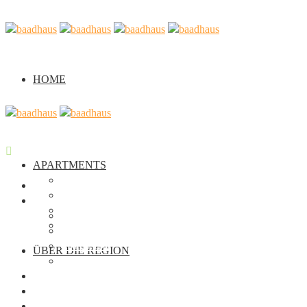
HOME
APARTMENTS
Casa Verde
Home
Casa Arancione
Apartments
Casa Viola
Casa Verde
Seminar
Casa Arancione
Casa Viola
ÜBER DIE REGION
Seminar
Über die Region
Galerie
Über uns