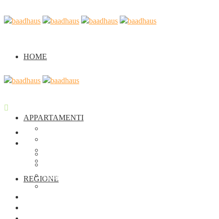
HOME
APPARTAMENTI
Casa Verde
Home
Casa Arancione
Appartamenti
Casa Viola
Casa Verde
Seminario
Casa Arancione
Casa Viola
REGIONE
Seminario
Regione
Chi siamo
Galleria