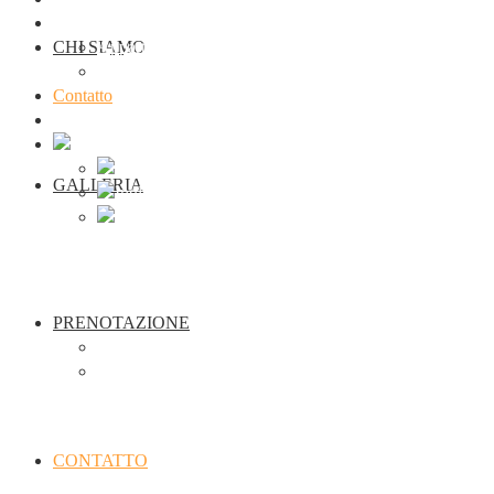
Prenotazione
CHI SIAMO
Appartamenti
seminario
Contatto
Webcam Traunkirchen
GALLERIA
PRENOTAZIONE
Appartamenti
seminario
CONTATTO